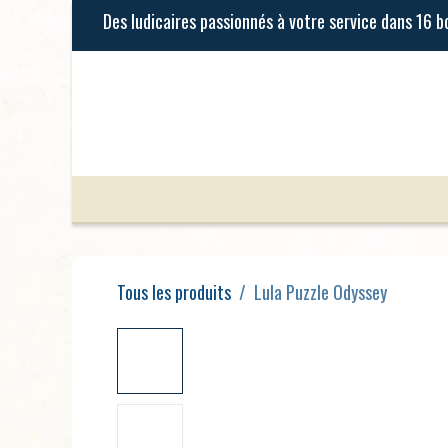
Se rendre au contenu
Jeux de Société
Jeux Enfants
Tous les produits
Lula Puzzle Odyssey