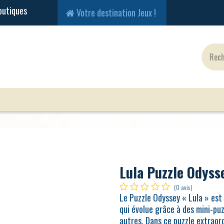
Votre destination Jeux !
Jeux Classiques
Jeux en Solo
Cartes
Fig
Lula Puzzle Odyss
(0 avis)
Le Puzzle Odyssey « Lula » est 
qui évolue grâce à des mini-puz
autres. Dans ce puzzle extraord