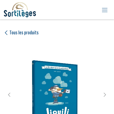
Se rendre au contenu
Tous les produits