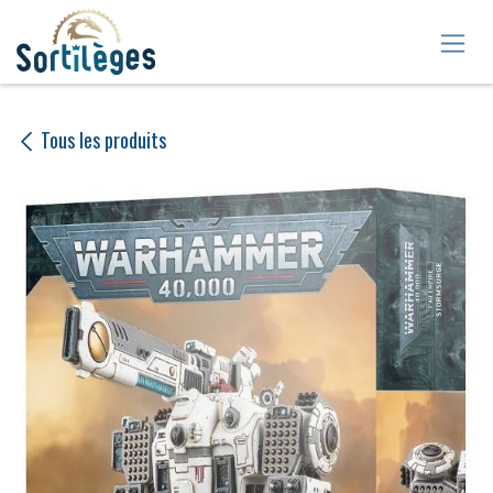
Se rendre au contenu
Tous les produits