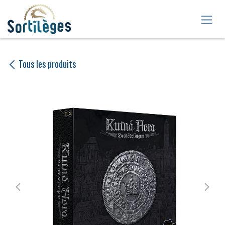
Se rendre au contenu
Tous les produits