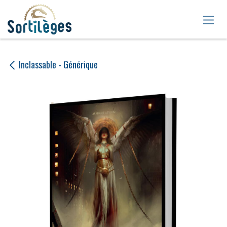
Se rendre au contenu
Inclassable - Générique