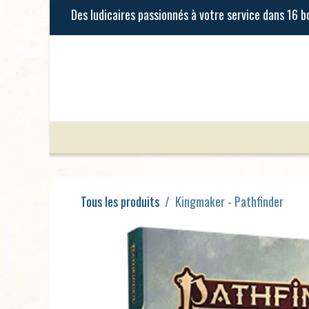
Se rendre au contenu
Jeux de Société
Jeux Enfants
Tous les produits
Kingmaker - Pathfinder