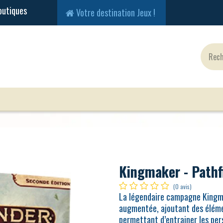
Votre destination Jeux !
Jeux Classiques
Jeux en Solo
Cartes
Fig
Kingmaker - Pathf
(0 avis)
La légendaire campagne Kingma
augmentée, ajoutant des élémen
permettant d’entrainer les per