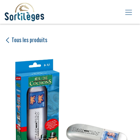
Se rendre au contenu
Tous les produits