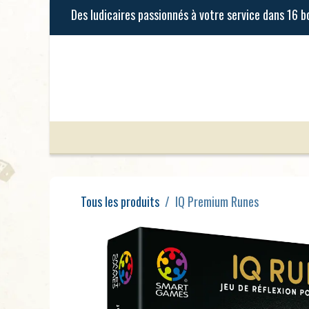
Se rendre au contenu
Jeux de Société
Jeux Enfants
Tous les produits
IQ Premium Runes