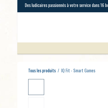
Se rendre au contenu
Jeux de Société
Jeux Enfants
Tous les produits
IQ Fit - Smart Games