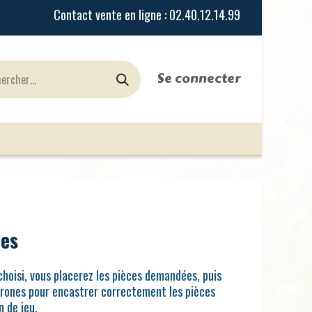
Se connecter
urines
Jeux de Rôles
le Blog
Nos Magasi
mes
 choisi, vous placerez les pièces demandées, puis
urones pour encastrer correctement les pièces
n de jeu.