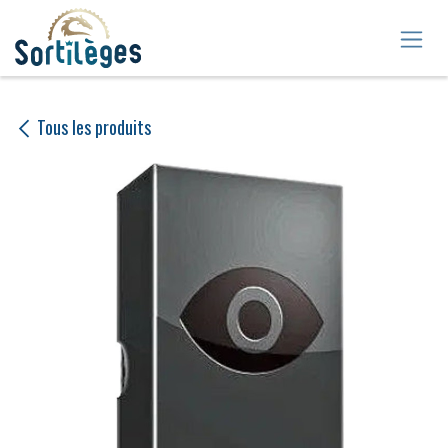
Se rendre au contenu
Tous les produits