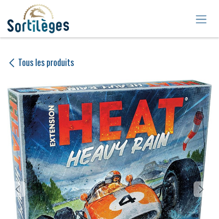
Se rendre au contenu
Tous les produits