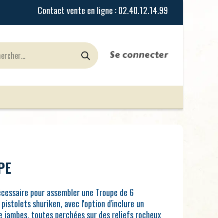
Se connecter
urines
Jeux de Rôles
le Blog
Nos Magasi
PE
écessaire pour assembler une Troupe de 6
pistolets shuriken, avec l'option d'inclure un
de jambes, toutes perchées sur des reliefs rocheux