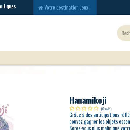
Votre destination Jeux !
Jeux Classiques
Jeux en Solo
Cartes
Fig
Hanamikoji
(0 avis)
Grâce à des anticipations réflé
pouvez gagner les objets essent
Serez-vous plus malin que votr