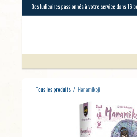
Se rendre au contenu
Jeux de Société
Jeux Enfants
Tous les produits
Hanamikoji