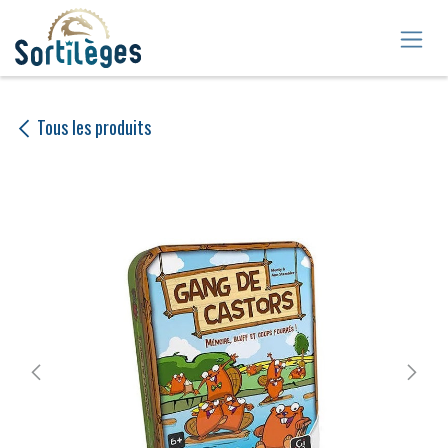
Se rendre au contenu
Tous les produits