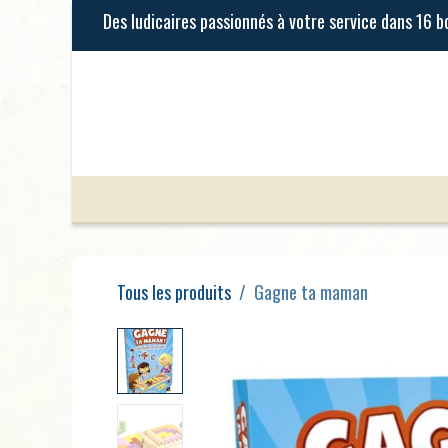
Se rendre au contenu
Jeux de Société
Jeux Enfants
Tous les produits
Gagne ta maman