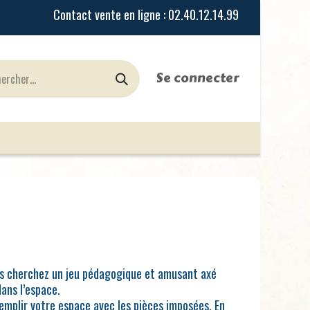
Se connecter
urines
Jeux de Rôles
le Blog
Nos Magasi
ous cherchez un jeu pédagogique et amusant axé
dans l’espace.
 remplir votre espace avec les pièces imposées. En