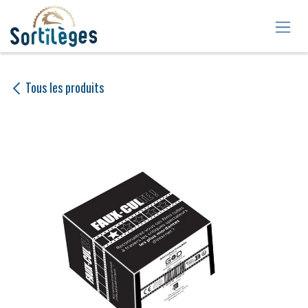
Se rendre au contenu
Tous les produits