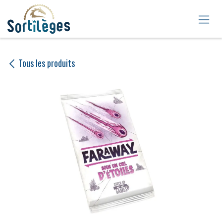
Se rendre au contenu
Tous les produits