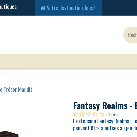
Votre destination Jeux !
Jeux Classiques
Jeux en Solo
Cartes
Fig
Le Trésor Maudit
Fantasy Realms - 
(0 avis)
L’extension Fantasy Realms : L
peuvent être ajoutées au jeu 