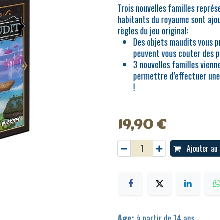
Trois nouvelles familles repré
habitants du royaume sont ajou
règles du jeu original:
Des objets maudits vous p
peuvent vous couter des po
3 nouvelles familles vienn
permettre d’effectuer un
!
19,90
€
Ajouter au 
Age:
à partir de 14 ans