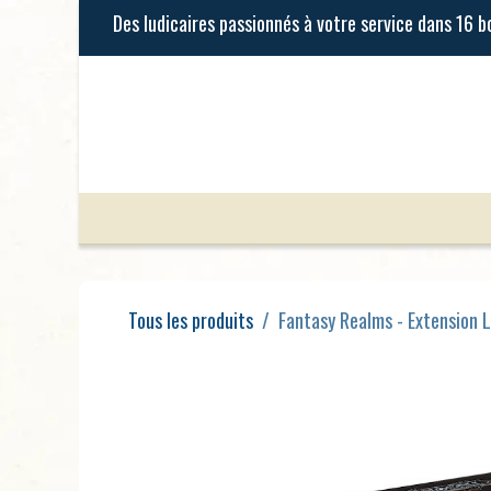
Se rendre au contenu
Jeux de Société
Jeux Enfants
Tous les produits
Fantasy Realms - Extension 