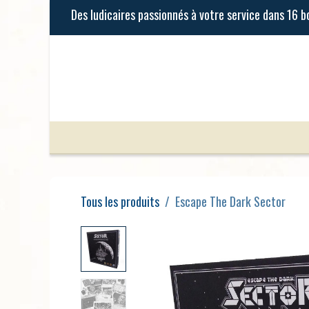
Se rendre au contenu
Jeux de Société
Jeux Enfants
Tous les produits
Escape The Dark Sector