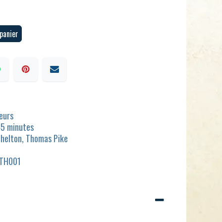
panier
ueurs
45 minutes
Shelton, Thomas Pike
JTH001