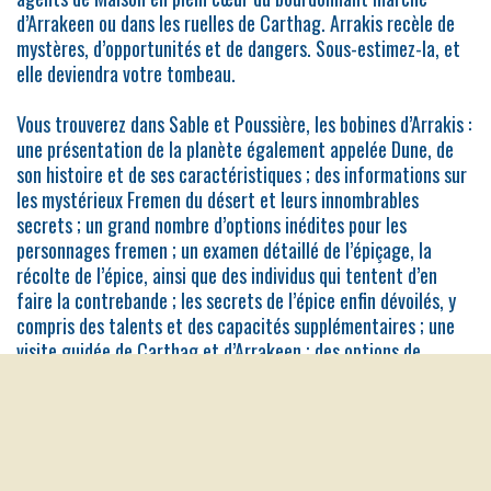
d’Arrakeen ou dans les ruelles de Carthag. Arrakis recèle de
mystères, d’opportunités et de dangers. Sous-estimez-la, et
elle deviendra votre tombeau.
Vous trouverez dans Sable et Poussière, les bobines d’Arrakis :
une présentation de la planète également appelée Dune, de
son histoire et de ses caractéristiques ; des informations sur
les mystérieux Fremen du désert et leurs innombrables
secrets ; un grand nombre d’options inédites pour les
personnages fremen ; un examen détaillé de l’épiçage, la
récolte de l’épice, ainsi que des individus qui tentent d’en
faire la contrebande ; les secrets de l’épice enfin dévoilés, y
compris des talents et des capacités supplémentaires ; une
visite guidée de Carthag et d’Arrakeen ; des options de
campagnes inédites basées sur les contrebandiers, les Fremen
ou les marchands plutôt que les agents d’une Maison Noble ;
et enfin, une aventure complète, « L’eau doit se déverser ».
35,00
€