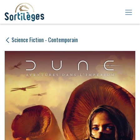
Se rendre au contenu
Science Fiction - Contemporain