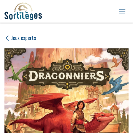
Se rendre au contenu
Jeux experts