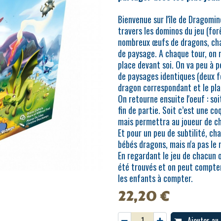
Bienvenue sur l'île de Dragomin
travers les dominos du jeu (forê
nombreux œufs de dragons, cha
de paysage. A chaque tour, on r
place devant soi. On va peu à p
de paysages identiques (deux f
dragon correspondant et le pla
On retourne ensuite l'oeuf : so
fin de partie. Soit c’est une co
mais permettra au joueur de cho
Et pour un peu de subtilité, c
bébés dragons, mais n'a pas l
En regardant le jeu de chacun 
été trouvés et on peut compter
les enfants à compter.
22,20
€
Ajouter au 