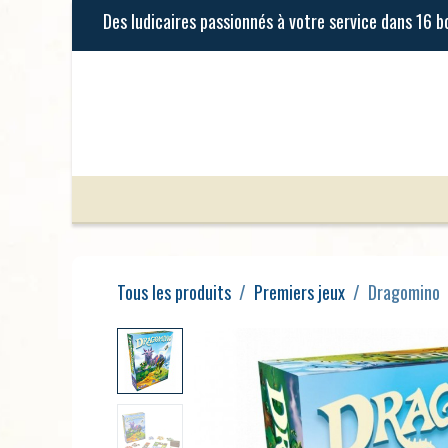
Se rendre au contenu
Jeux de Société
Jeux Enfants
Tous les produits
Premiers jeux
Dragomino