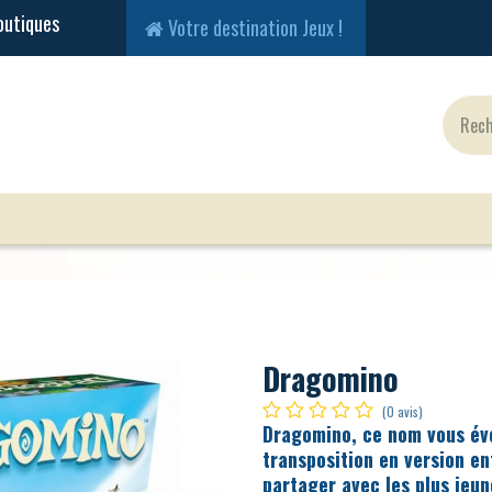
Votre destination Jeux !
Jeux Classiques
Jeux en Solo
Cartes
Fig
Dragomino
(0 avis)
Dragomino, ce nom vous évo
transposition en version e
partager avec les plus jeu