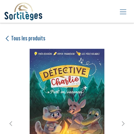
Se rendre au contenu
Tous les produits