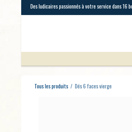
Se rendre au contenu
Jeux de Société
Jeux Enfants
Tous les produits
Dés 6 faces vierge