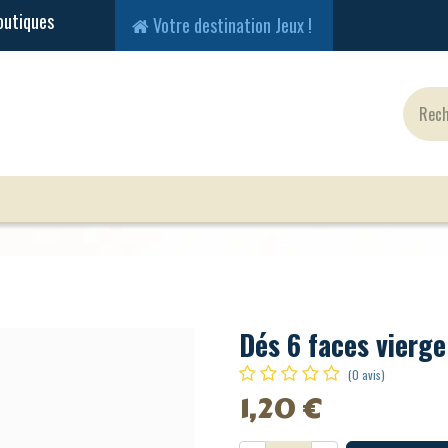
Votre destination Jeux !
Jeux Classiques
Jeux en Solo
Cartes
Fig
Dés 6 faces vierge
(0 avis)
1,20
€