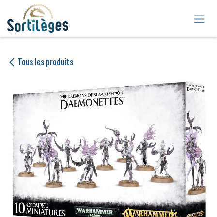
Se rendre au contenu
Tous les produits