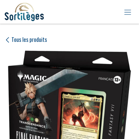
Se rendre au contenu
Tous les produits