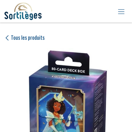
Se rendre au contenu
Tous les produits