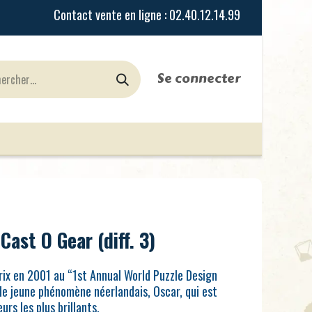
Se connecter
urines
Jeux de Rôles
le Blog
Nos Magasi
Cast O Gear (diff. 3)
ix en 2001 au “1st Annual World Puzzle Design
 le jeune phénomène néerlandais, Oscar, qui est
rs les plus brillants.