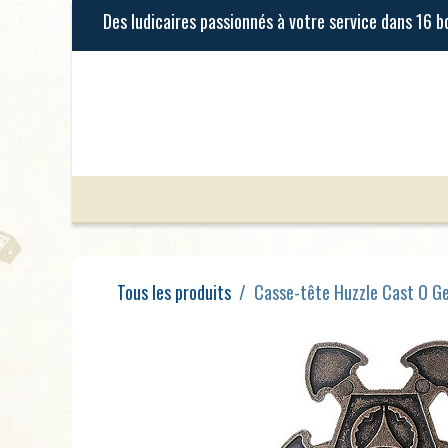
Se rendre au contenu
Jeux de Société
Jeux Enfants
Tous les produits
Casse-tête Huzzle Cast O Gea