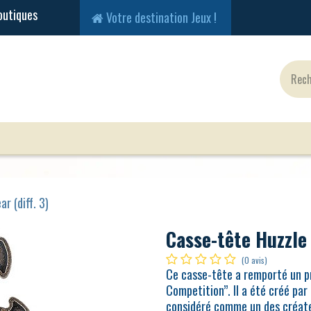
Votre destination Jeux !
Jeux Classiques
Jeux en Solo
Cartes
Fig
r (diff. 3)
Casse-tête Huzzle 
(0 avis)
Ce casse-tête a remporté un pr
Competition”. Il a été créé par
considéré comme un des créateu