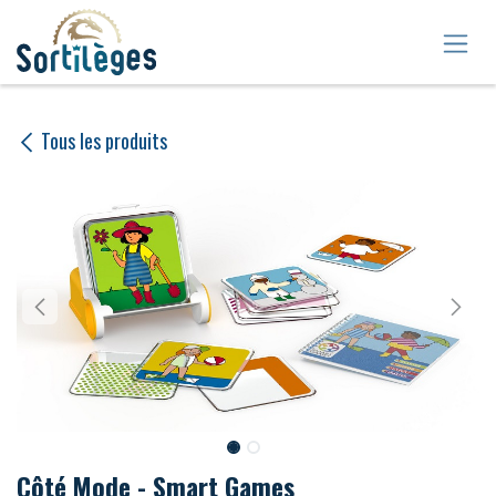
Se rendre au contenu
Tous les produits
Côté Mode - Smart Games