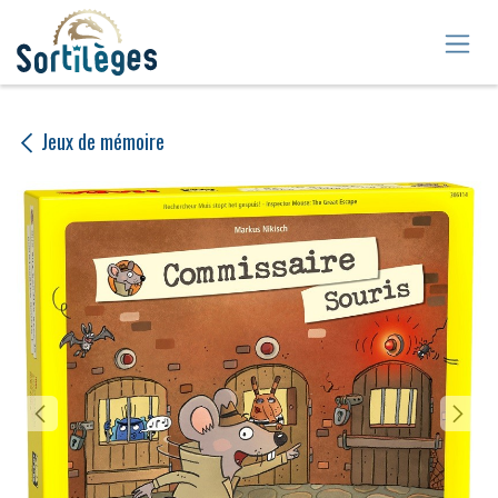
Se rendre au contenu
Jeux de mémoire