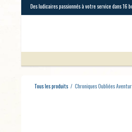
Se rendre au contenu
Jeux de Société
Jeux Enfants
Tous les produits
Chroniques Oubliées Aventure