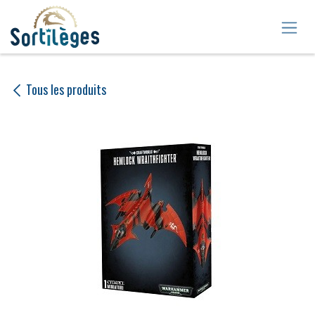
Se rendre au contenu
Tous les produits