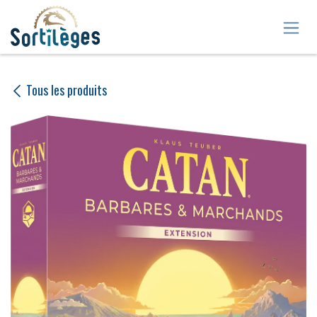
Se rendre au contenu
Tous les produits