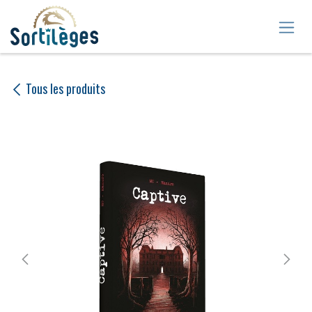
Se rendre au contenu
Tous les produits