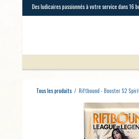
Se rendre au contenu
Jeux de Société
Jeux Enfants
Tous les produits
Riftbound - Booster S2 Spiri