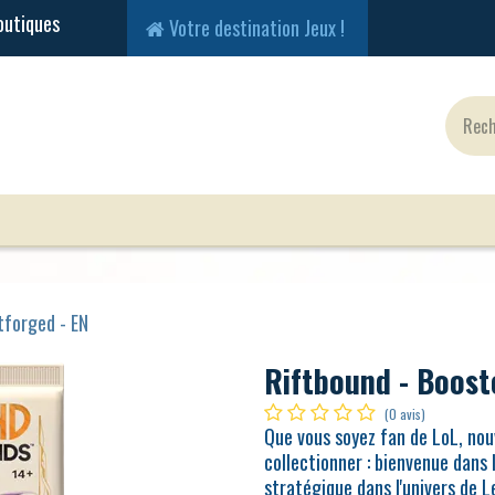
Votre destination Jeux !
Jeux Classiques
Jeux en Solo
Cartes
Fig
tforged - EN
Riftbound - Booste
(0 avis)
Que vous soyez fan de LoL, nouv
collectionner : bienvenue dans 
stratégique dans l'univers de 