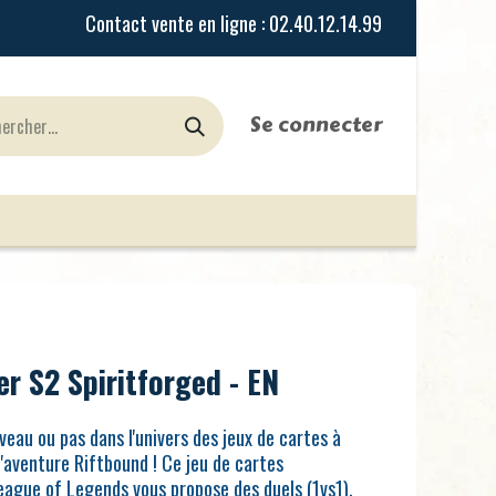
Se connecter
urines
Jeux de Rôles
le Blog
Nos Magasi
r S2 Spiritforged - EN
eau ou pas dans l'univers des jeux de cartes à
l'aventure Riftbound ! Ce jeu de cartes
League of Legends vous propose des duels (1vs1),