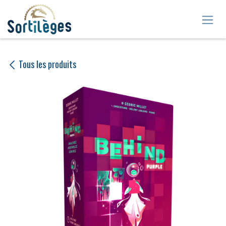
Se rendre au contenu
Tous les produits