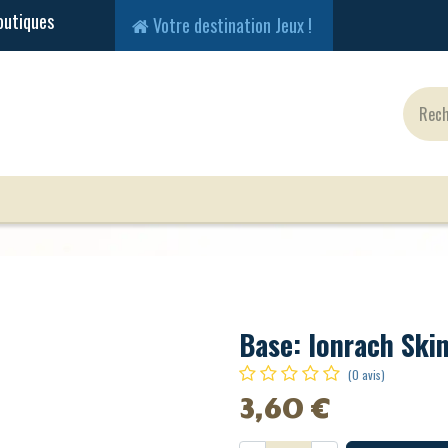
Votre destination Jeux !
Jeux Classiques
Jeux en Solo
Cartes
Fig
Base: Ionrach Ski
(0 avis)
3,60
€