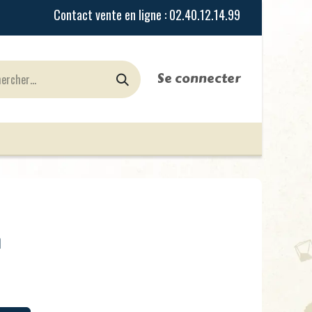
Se connecter
urines
Jeux de Rôles
le Blog
Nos Magasi
n