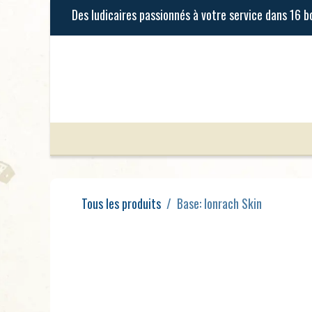
Se rendre au contenu
Jeux de Société
Jeux Enfants
Tous les produits
Base: Ionrach Skin