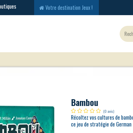
Votre destination Jeux !
Jeux Classiques
Jeux en Solo
Cartes
Fig
Bambou
(0 avis)
Récoltez vos cultures de bambo
ce jeu de stratégie de German P