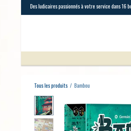
Se rendre au contenu
Jeux de Société
Jeux Enfants
Tous les produits
Bambou