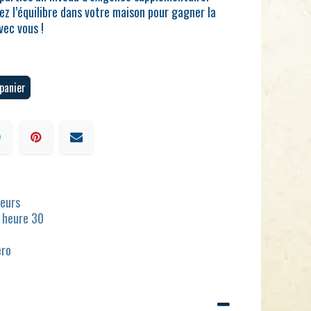
z l’équilibre dans votre maison pour gagner la
vec vous !
panier
ueurs
1 heure 30
ero