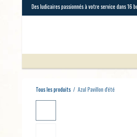
Se rendre au contenu
Jeux de Société
Jeux Enfants
Tous les produits
Azul Pavillon d'été