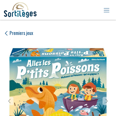
Se rendre au contenu
Premiers jeux