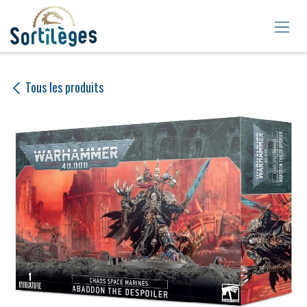
Se rendre au contenu
Tous les produits