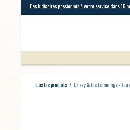
Se rendre au contenu
Jeux de Société
Jeux Enfants
Tous les produits
Grizzy & les Lemmings - Jeu 