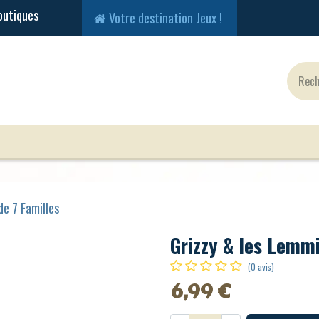
Votre destination Jeux !
Jeux Classiques
Jeux en Solo
Cartes
Fig
de 7 Familles
Grizzy & les Lemmi
(0 avis)
6,99
€