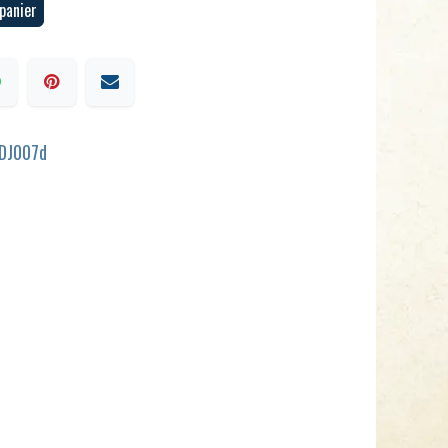
panier
DJ007d