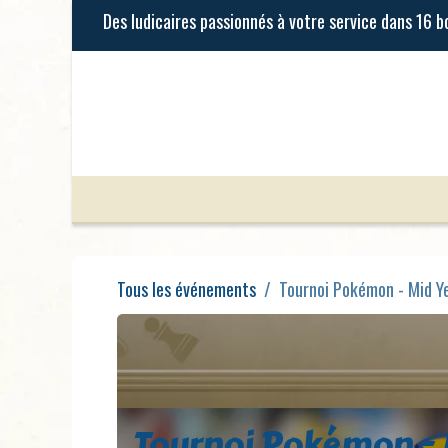
Se rendre au contenu
Jeux de Société
Jeux Enfants
Tous les événements
Tournoi Pokémon - Mid Y
Tournoi Pokémon - 