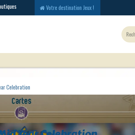
Votre destination Jeux !
Jeux Classiques
Jeux en Solo
Cartes
Fig
ear Celebration
Mid Year Celebration