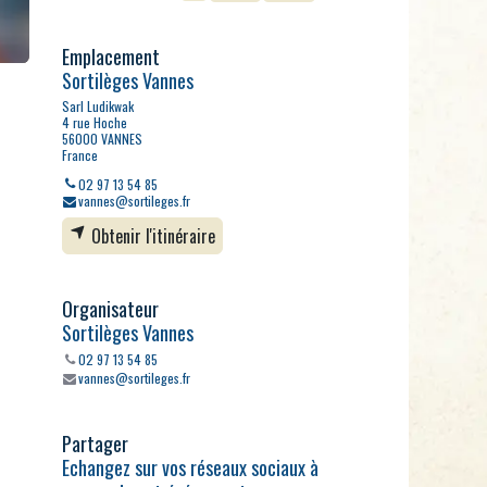
Emplacement
Sortilèges Vannes
Sarl Ludikwak
4 rue Hoche
56000 VANNES
France
02 97 13 54 85
vannes@sortileges.fr
Obtenir l'itinéraire
Organisateur
Sortilèges Vannes
02 97 13 54 85
vannes@sortileges.fr
Partager
Echangez sur vos réseaux sociaux à