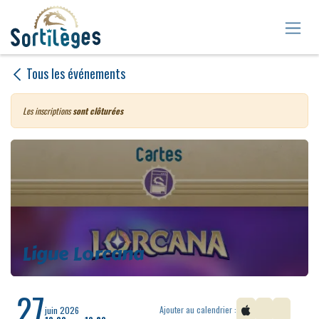
Se rendre au contenu
Tous les événements
Les inscriptions
sont clôturées
Ligue Lorcana
27
Ajouter au calendrier :
juin 2026