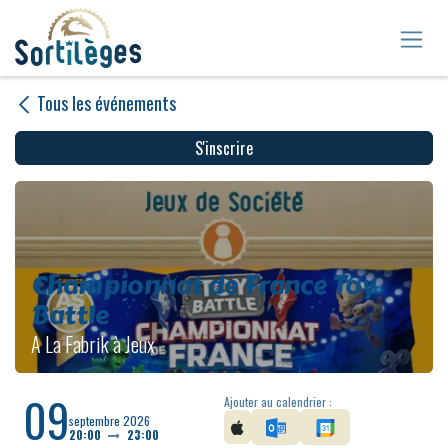
Se rendre au contenu
Tous les événements
S'insc
rire
Championnat de France Toy
Battle
A La Fabrik à Jeux
09
Ajouter au calendrier :
septembre 2026
20:00
23:00