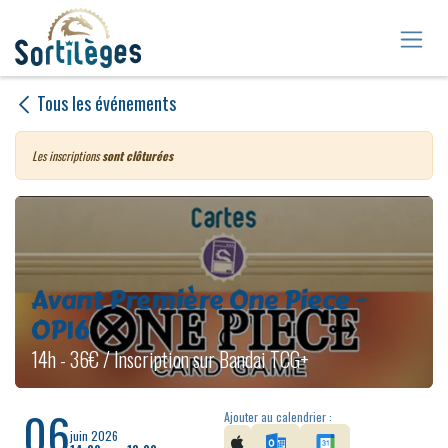
Se rendre au contenu
Tous les événements
Les inscriptions
sont clôturées
Avant Première One Piece -
OP16
14h - 36€ / Inscription sur Bandai TCG+
06
Ajouter au calendrier :
juin 2026