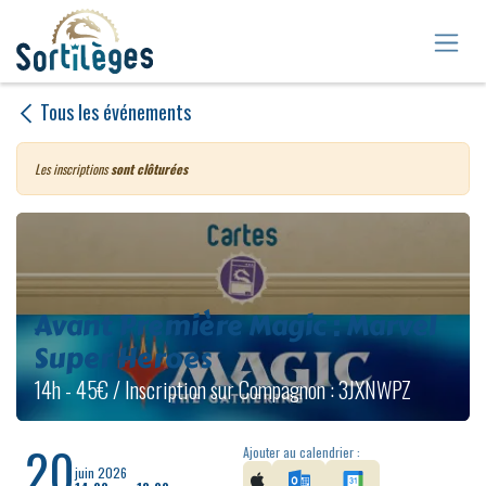
Se rendre au contenu
Tous les événements
Les inscriptions
sont clôturées
Avant Première Magic : Marvel
Super Heroes
14h - 45€ / Inscription sur Compagnon : 3JXNWPZ
20
Ajouter au calendrier :
juin 2026